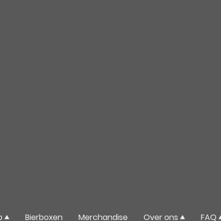
p
Bierboxen
Merchandise
Over ons
FAQ