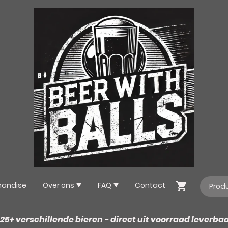
handise
Over ons
FAQ
Contact
25+ verschillende bieren - direct uit voorraad leverba