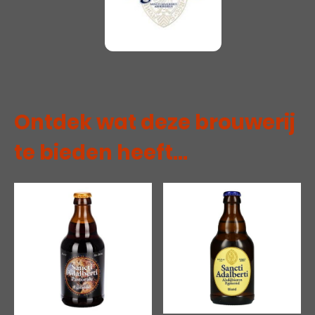
Ontdek wat deze brouwerij
te bieden heeft...