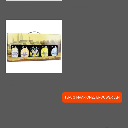
Brouwerij Egmond | Sancti Adalberti Pastorale
|
00443
Brouwerij Egmond | Sancti Adalberti Egmondse Blonde
€3,19
€3,19
Brouwerij Egmond | Sancti Adalberti 5-Pack
|
00350
€18,29
TERUG NAAR ONZE BROUWERIJEN