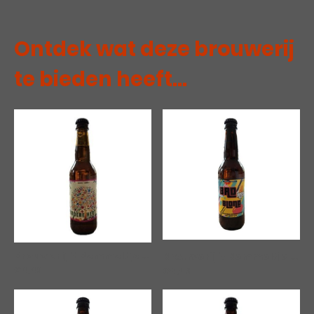
Ontdek wat deze brouwerij
te bieden heeft...
Brouwerij 't Bemmeltje | Groene Hert
|
00056
Brouwerij 't Bemmeltje | Bad Ass Blond
€4,49
€4,49