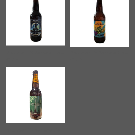
Brouwerij 't Bemmeltje | Bemmely Hops
Brouwerij 't Bemmeltje | J. Aqua Dubbel
|
00183
€4,49
€4,49
Brouwerij 't Bemmeltje | Skyline Bemmel
|
00541