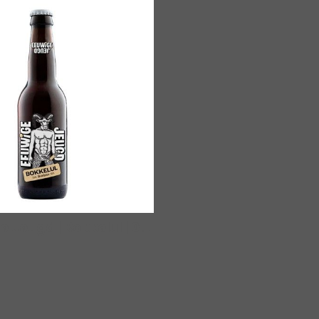
e Jeugd | Bokkelul
|
00287