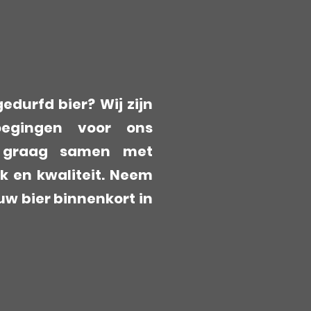
edurfd bier? Wij zijn
oegingen voor ons
t graag samen met
k en kwaliteit. Neem
uw bier binnenkort in