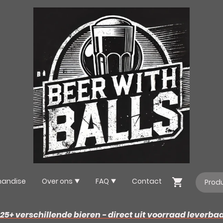
handise
Over ons
FAQ
Contact
25+ verschillende bieren - direct uit voorraad leverba