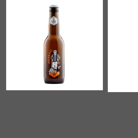
De Eeuwig
De Eeuwige Jeugd | Belhamel
|
00257
€2,79
€2,99