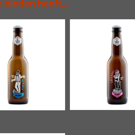
 bieden heeft...
De Eeuwige Jeugd | Lel
e Jeugd | Nitwit
|
00037
€2,99