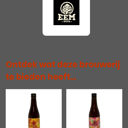
Ontdek wat deze brouwerij
te bieden heeft...