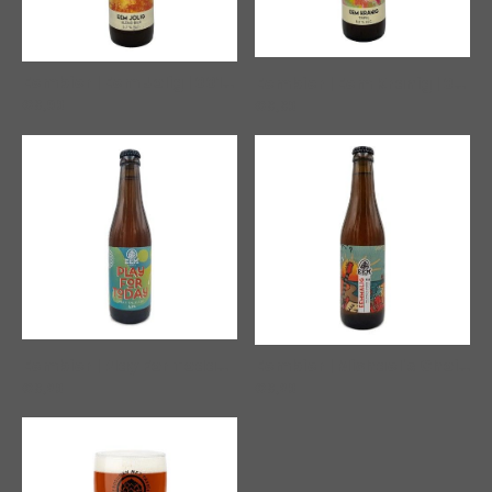
Eembier | Eem Jolig
|
00192
Eembier | Eem Kranig
|
00193
€3,09
€3,39
Eembier | Michael's Choice
|
Eembier | Play For Today
|
00195
€3,29
€3,29