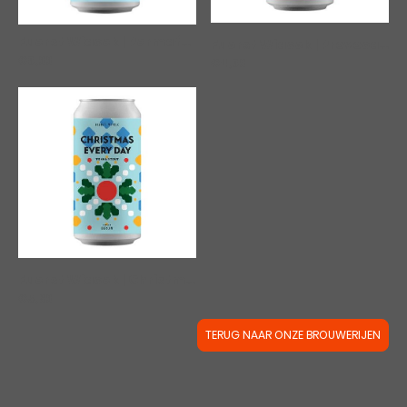
Fuerst Wiacek | Permafrost
|
00082
Fuerst Wiacek | Provocator
€6,99
€4,69
Fuerst Wiacek | Christmas Every Day
|
00393
€5,39
TERUG NAAR ONZE BROUWERIJEN