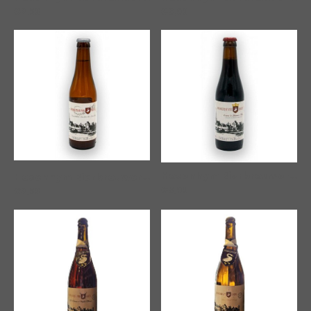
€3,09
€2,99
Hosenhym Bierbrouwers | Cuvée 't Huusses Mins
Hosenhym Bierbrouwers | De Driedubbele Durdewèèkse Diensdag
€3,09
€2,99