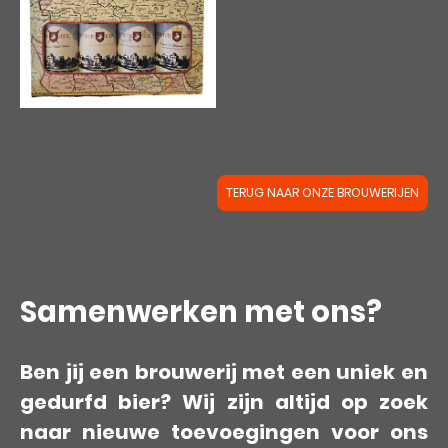
Hosenhym Bierbrouwers | Hosenhym Proefdoosje
|
003
€15,95
TERUG NAAR ONZE BROUWERIJEN
Samenwerken met ons?
Ben jij een brouwerij met een uniek en
gedurfd bier? Wij zijn altijd op zoek
naar nieuwe toevoegingen voor ons