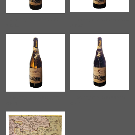
Hosenhym Bierbrouwers | De Dustere Wilde Weisse' 75cl
Hosenhym Bierbrouwers | 't Lieve Blonde Dèrnje 75cl
€10,59
€10,59
Hosenhym Bierbrouwers | De Driedubbele Durdewèèkse Diensdag 75cl
Hosenhym Bierbrouwers | Cuvée 't Huusses Mins 75cl
€10,59
€10,59