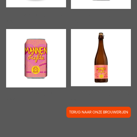
Oedipus Brewing | Thai Thai
Oedipus Brewing | DoRiNKu
|
00457
€3,79
€3,49
Oedipus Brewing | Mannenliefde
|
00060
Oedipus Brewing | Mannenliefde 75cl
€3,69
€8,49
TERUG NAAR ONZE BROUWERIJEN