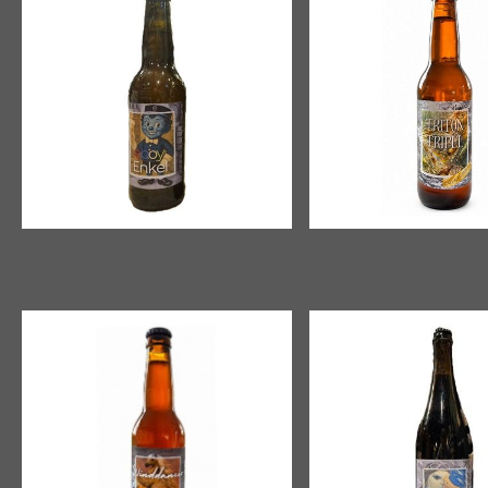
R2-BBrew | Eboy Enkel
|
00518
€3,49
€3,09