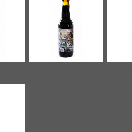
R2-BBrew | Triton Tripel Calvados Infused
|
00649
R2-BBrew | Becky Baltic Porter
|
006
€3,29
€3,19