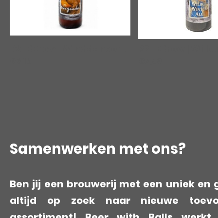
R2-BBrew | Winddancer Weizenbock
|
00653
€7,59
€3,19
Samenwerken met ons?
Ben jij een brouwerij met een uniek en g
altijd op zoek naar nieuwe toev
assortiment! Beer with Balls werk