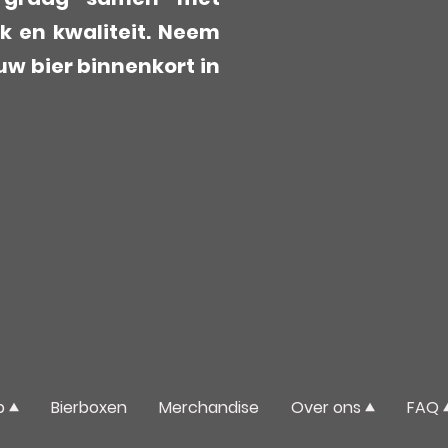
k en kwaliteit. Neem
uw bier binnenkort in
p
Bierboxen
Merchandise
Over ons
FAQ