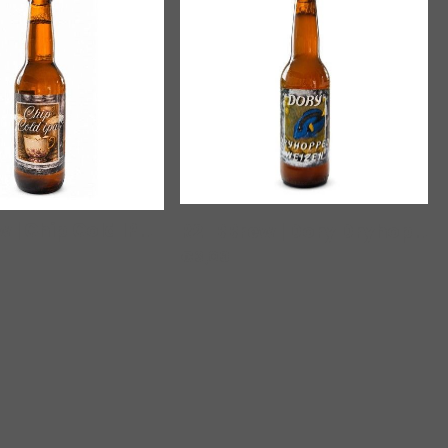
50
R2-BBrew | Chip Cold IPA
|
00651
R2-BBrew | Dory Dryhopped Weizen
€3,09