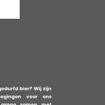
R2-BBrew | Wilbur Winter Ale
|
00460
edurfd bier? Wij zijn
oegingen voor ons
t graag samen met