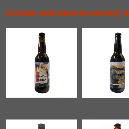
Ontdek wat deze brouwerij te
R2-BBrew | Al's American Porter
|
00402
€3,19
€3,39