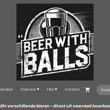
handise
Over ons
FAQ
Contact
25+ verschillende bieren - direct uit voorraad leverba