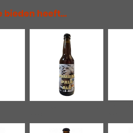
 bieden heeft...
R2-BBrew | Quasimodo Quadrupel
|
00403
R2-BBrew | Pumbaa Pale Ale
|
00404
€2,89
€2,89