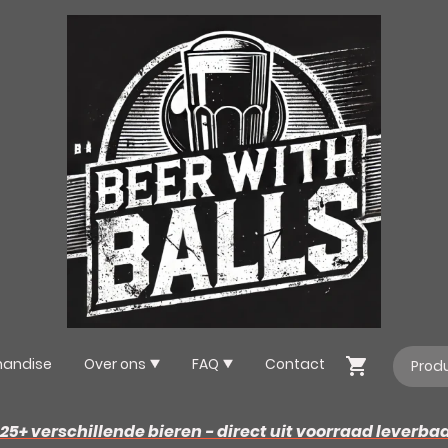
handise
Over ons
FAQ
Contact
25+ verschillende bieren - direct uit voorraad leverba