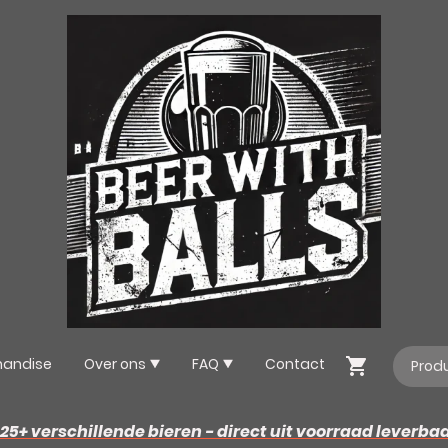
handise
Over ons
FAQ
Contact
25+ verschillende bieren - direct uit voorraad leverba