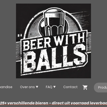
handise
Over ons
FAQ
Contact
25+ verschillende bieren - direct uit voorraad leverba