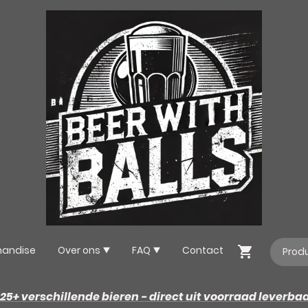
handise
Over ons
FAQ
Contact
25+ verschillende bieren - direct uit voorraad leverba