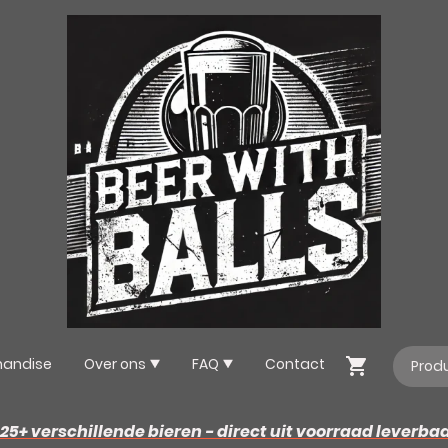
handise
Over ons
FAQ
Contact
25+ verschillende bieren - direct uit voorraad leverba