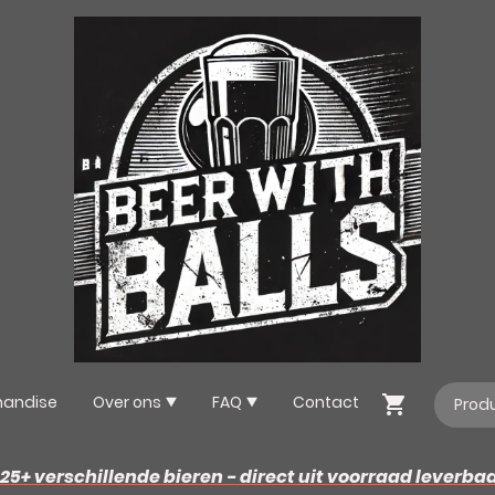
handise
Over ons
FAQ
Contact
25+ verschillende bieren - direct uit voorraad leverba