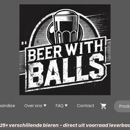
handise
Over ons
FAQ
Contact
25+ verschillende bieren - direct uit voorraad leverba