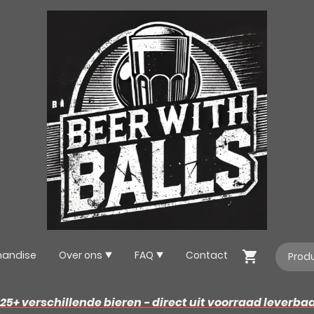
handise
Over ons
FAQ
Contact
25+ verschillende bieren - direct uit voorraad leverba