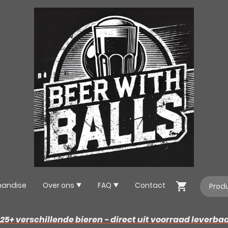
handise
Over ons
FAQ
Contact
25+ verschillende bieren - direct uit voorraad leverba